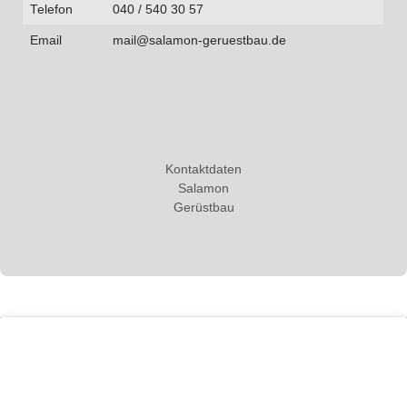
Telefon
040 / 540 30 57
Email
mail@salamon-geruestbau.de
Kontaktdaten
Salamon
Gerüstbau