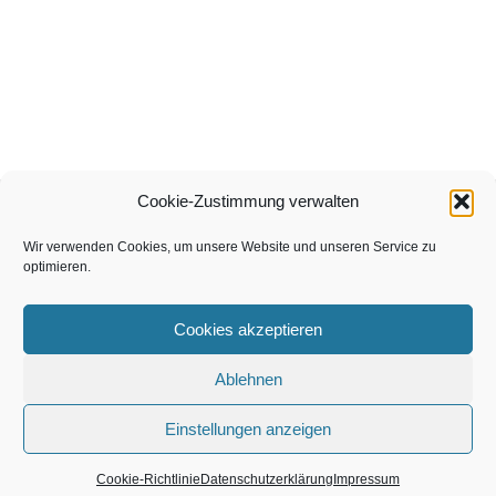
SALAMON
Cookie-Zustimmung verwalten
Gerüstbau GmbH
Wir verwenden Cookies, um unsere Website und unseren Service zu
Kronsaalsweg 66
optimieren.
22525 Hamburg
T 040 / 540 30 57
Cookies akzeptieren
F 040 / 540 30 59
mail@salamon-geruestbau.de
Ablehnen
AGBs
Impressum
Datenschutzerklärung
Einstellungen anzeigen
Cookie-Richtlinie (EU)
Cookie-Richtlinie
Datenschutzerklärung
Impressum
Neve
| Präsentiert von
WordPress